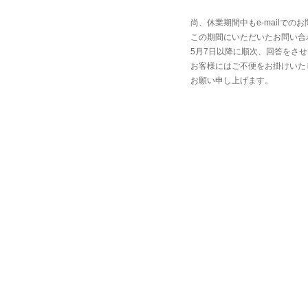
尚、休業期間中もe-mailで
この期間にいただいたお問い合
5月7日以降に順次、回答をさ
お客様にはご不便をお掛けいた
お願い申し上げます。